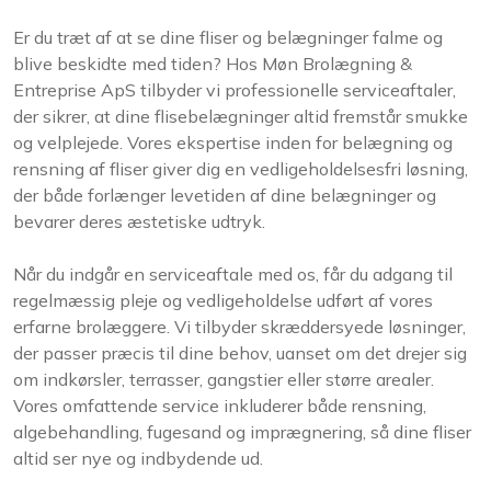
​Er du træt af at se dine fliser og belægninger falme og
blive beskidte med tiden? Hos Møn Brolægning &
Entreprise ApS tilbyder vi professionelle serviceaftaler,
der sikrer, at dine flisebelægninger altid fremstår smukke
og velplejede. Vores ekspertise inden for belægning og
rensning af fliser giver dig en vedligeholdelsesfri løsning,
der både forlænger levetiden af dine belægninger og
bevarer deres æstetiske udtryk.
Når du indgår en serviceaftale med os, får du adgang til
regelmæssig pleje og vedligeholdelse udført af vores
erfarne brolæggere. Vi tilbyder skræddersyede løsninger,
der passer præcis til dine behov, uanset om det drejer sig
om indkørsler, terrasser, gangstier eller større arealer.
Vores omfattende service inkluderer både rensning,
algebehandling, fugesand og imprægnering, så dine fliser
altid ser nye og indbydende ud.